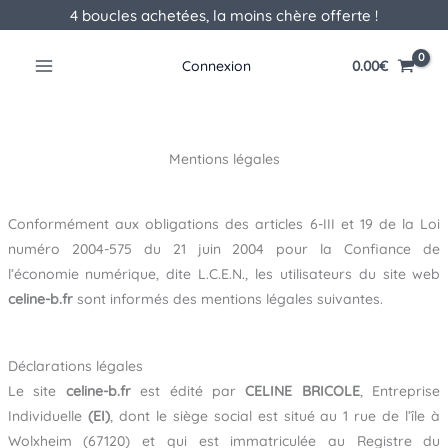
Aller
4 boucles achetées, la moins chère offerte !
au
contenu
0.00
€
Connexion
Mentions légales
Conformément aux obligations des articles 6-III et 19 de la Loi
numéro 2004-575 du 21 juin 2004 pour la Confiance de
l’économie numérique, dite L.C.E.N., les utilisateurs du site web
celine-b.fr
sont informés des mentions légales suivantes.
Déclarations légales
Le site
celine-b.fr
est édité par
CELINE BRICOLE
, Entreprise
Individuelle
(EI)
, dont le siège social est situé au 1 rue de l’île à
Wolxheim (67120) et qui est immatriculée au Registre du