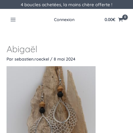
Aller
4 boucles achetées, la moins chère offerte !
au
contenu
0.00
€
Connexion
Abigaël
Par
sebastien.roeckel
/
8 mai 2024