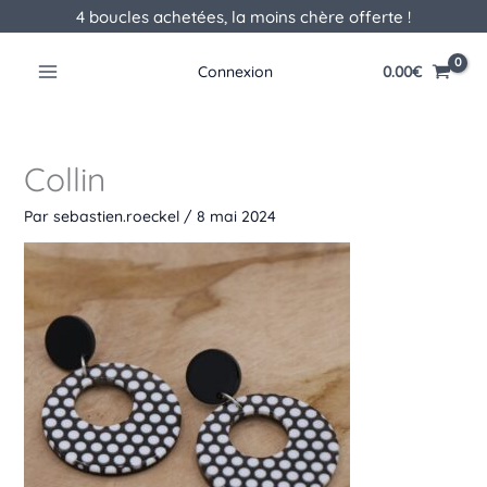
Aller
4 boucles achetées, la moins chère offerte !
au
contenu
0.00
€
Connexion
Collin
Par
sebastien.roeckel
/
8 mai 2024