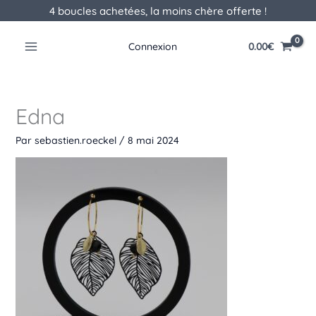
Aller
4 boucles achetées, la moins chère offerte !
au
contenu
0.00
€
Connexion
Edna
Par
sebastien.roeckel
/
8 mai 2024