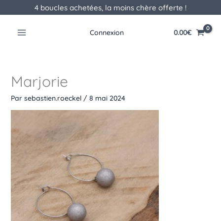
Aller
4 boucles achetées, la moins chère offerte !
au
contenu
0.00
€
Connexion
Marjorie
Par
sebastien.roeckel
/
8 mai 2024