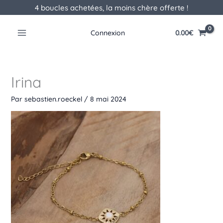
Aller
4 boucles achetées, la moins chère offerte !
au
contenu
0.00
€
Connexion
Irina
Par
sebastien.roeckel
/
8 mai 2024