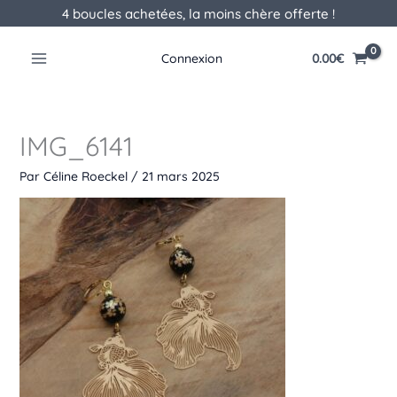
Aller
4 boucles achetées, la moins chère offerte !
au
contenu
0.00
€
Connexion
IMG_6141
Par
Céline Roeckel
/
21 mars 2025