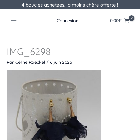
Aller
4 boucles achetées, la moins chère offerte !
au
contenu
0.00
€
Connexion
IMG_6298
Par
Céline Roeckel
/
6 juin 2025