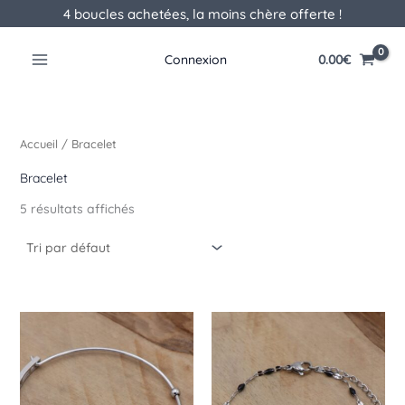
Aller
4 boucles achetées, la moins chère offerte !
au
contenu
0.00
€
Connexion
Accueil
/ Bracelet
Bracelet
5 résultats affichés