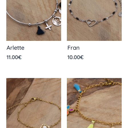
Arlette
Fran
11.00
€
10.00
€