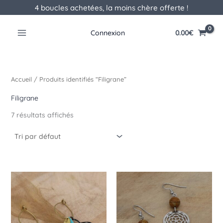
Aller
4 boucles achetées, la moins chère offerte !
au
contenu
0.00
€
Connexion
Accueil
/ Produits identifiés “Filigrane”
Filigrane
7 résultats affichés