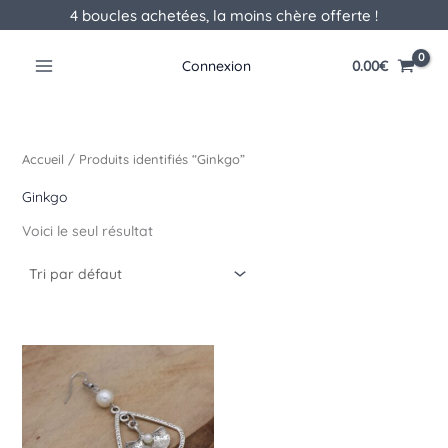
Aller
4 boucles achetées, la moins chère offerte !
au
contenu
0.00
€
Connexion
Accueil
/ Produits identifiés “Ginkgo”
Ginkgo
Voici le seul résultat