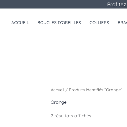
Aller
Profitez
au
contenu
ACCUEIL
BOUCLES D’OREILLES
COLLIERS
BRA
Accueil
/ Produits identifiés “Orange”
Orange
2 résultats affichés