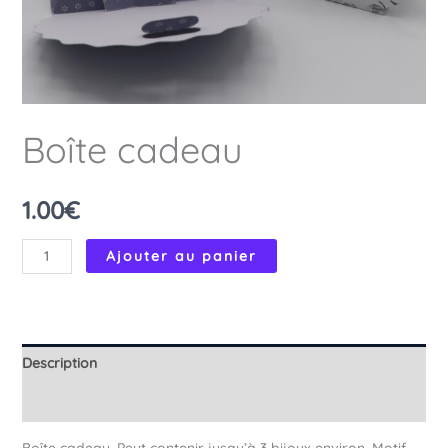
Boîte cadeau
1.00
€
quantité
Ajouter au panier
de
Boîte
cadeau
Description