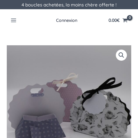
Aller
4 boucles achetées, la moins chère offerte !
au
contenu
0.00
€
Connexion