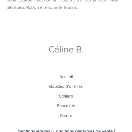
Boîte cadeau. Peut contenir jusqu’à 3 bijoux environ. Motif
aléatoire. Ruban et étiquette fournis.
Céline B.
Accueil
Boucles d’oreilles
Colliers
Bracelets
Divers
Mentions légales
|
Conditions générales de vente
|