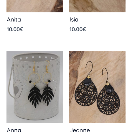
Anita
Isia
10.00
€
10.00
€
Anna
Jeanne