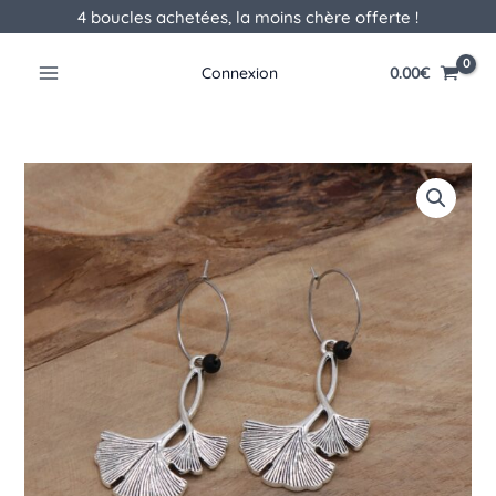
Aller
4 boucles achetées, la moins chère offerte !
au
contenu
0.00
€
Connexion