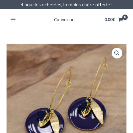
Aller
4 boucles achetées, la moins chère offerte !
au
contenu
0.00
€
Connexion