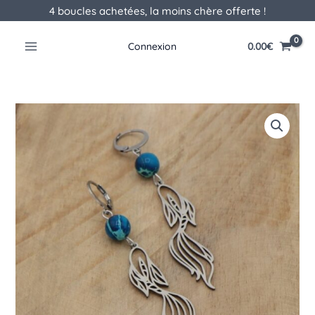
Aller
4 boucles achetées, la moins chère offerte !
au
contenu
0.00
€
Connexion