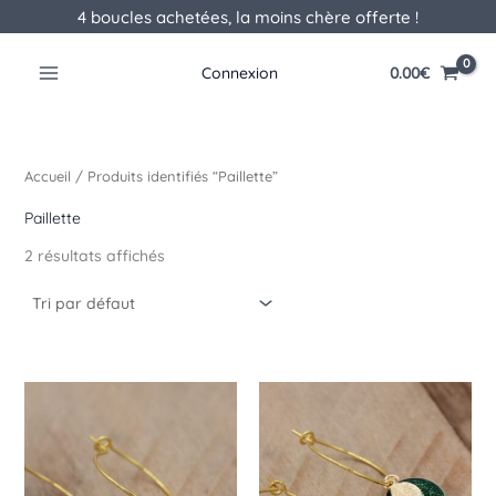
Aller
4 boucles achetées, la moins chère offerte !
au
contenu
0.00
€
Connexion
Accueil
/ Produits identifiés “Paillette”
Paillette
2 résultats affichés