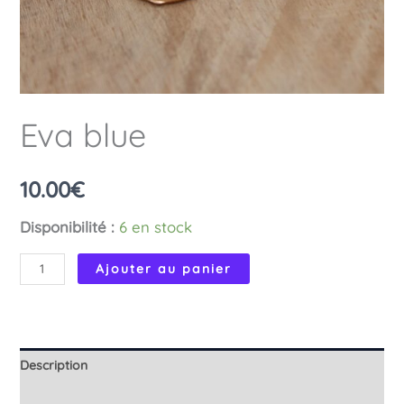
Eva blue
10.00
€
Disponibilité :
6 en stock
quantité
Ajouter au panier
de
Eva
blue
Description