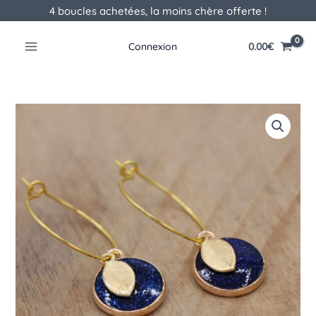
Aller
4 boucles achetées, la moins chère offerte !
au
contenu
0.00
€
Connexion