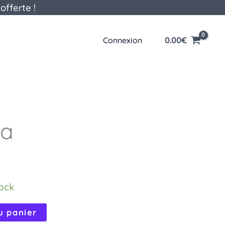
offerte !
0.00
€
Connexion
ca
tock
u panier