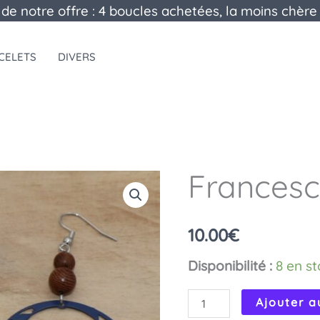
 de notre offre : 4 boucles achetées, la moins chère 
CELETS
DIVERS
Frances
10.00
€
Disponibilité :
8 en s
quantité
Ajouter a
de