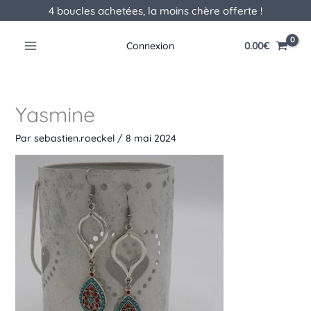
Aller
4 boucles achetées, la moins chère offerte !
au
contenu
0.00
€
Connexion
Yasmine
Par
sebastien.roeckel
/
8 mai 2024